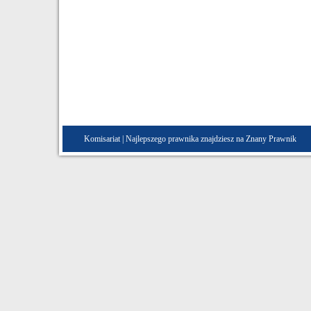
Komisariat
| Najlepszego prawnika znajdziesz na Znany
Prawnik