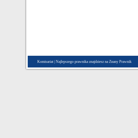
Komisariat
| Najlepszego prawnika znajdziesz na Znany
Prawnik