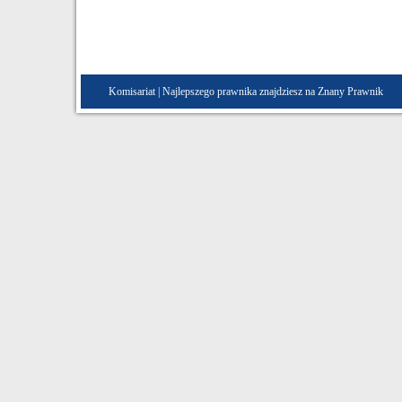
Komisariat
| Najlepszego prawnika znajdziesz na Znany
Prawnik