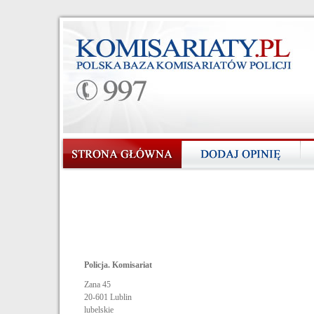
Policja. Komisariat
Zana 45
20-601
Lublin
lubelskie