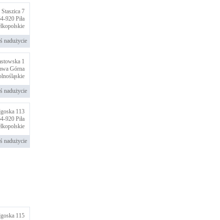
. Staszica 7
64-920
Piła
lkopolskie
ś nadużycie
astowska 1
ława Górna
olnośląskie
ś nadużycie
goska 113
64-920
Piła
lkopolskie
ś nadużycie
goska 115