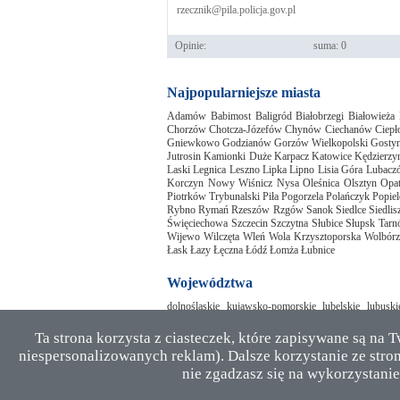
rzecznik@pila.policja.gov.pl
Opinie:
suma: 0
Najpopularniejsze miasta
Adamów
Babimost
Baligród
Białobrzegi
Białowieża
Chorzów
Chotcza-Józefów
Chynów
Ciechanów
Ciep
Gniewkowo
Godzianów
Gorzów Wielkopolski
Gosty
Jutrosin
Kamionki Duże
Karpacz
Katowice
Kędzierzy
Laski
Legnica
Leszno
Lipka
Lipno
Lisia Góra
Lubacz
Korczyn
Nowy Wiśnicz
Nysa
Oleśnica
Olsztyn
Opa
Piotrków Trybunalski
Piła
Pogorzela
Polańczyk
Popie
Rybno
Rymań
Rzeszów
Rzgów
Sanok
Siedlce
Siedli
Święciechowa
Szczecin
Szczytna
Słubice
Słupsk
Tarn
Wijewo
Wilczęta
Wleń
Wola Krzysztoporska
Wolbórz
Łask
Łazy
Łęczna
Łódź
Łomża
Łubnice
Województwa
dolnośląskie
kujawsko-pomorskie
lubelskie
lubuski
zachodniopomorskie
Ta strona korzysta z ciasteczek, które zapisywane są na 
niespersonalizowanych reklam). Dalsze korzystanie ze stron
Wszelkie prawa zastrzeżone, © komisariaty.pl 2026
nie zgadzasz się na wykorzystanie