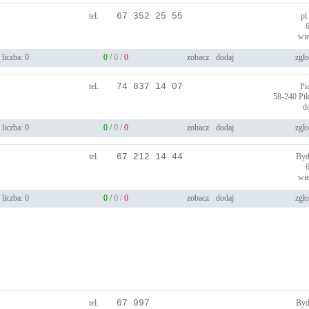
tel.
67 352 25 55
pl
wie
liczba: 0
0 /
0 /
0
zobacz
dodaj
zgło
tel.
74 837 14 07
Pi
58-240
Pi
d
liczba: 0
0 /
0 /
0
zobacz
dodaj
zgło
tel.
67 212 14 44
Byd
wie
liczba: 0
0 /
0 /
0
zobacz
dodaj
zgło
tel.
67 997
Byd