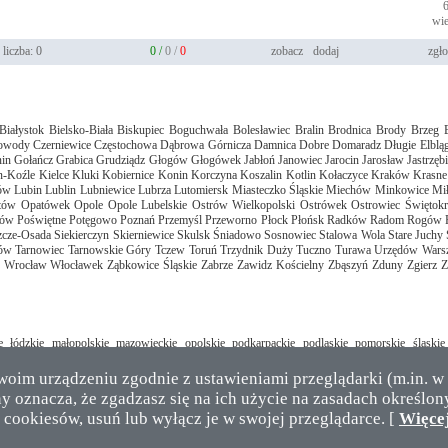
wie
liczba: 0
0 /
0 /
0
zobacz
dodaj
zgło
Białystok
Bielsko-Biała
Biskupiec
Boguchwała
Bolesławiec
Bralin
Brodnica
Brody
Brzeg
łowody
Czerniewice
Częstochowa
Dąbrowa Górnicza
Damnica
Dobre
Domaradz
Długie
Elblą
nin
Gołańcz
Grabica
Grudziądz
Głogów
Głogówek
Jabłoń
Janowiec
Jarocin
Jarosław
Jastrzęb
n-Koźle
Kielce
Kluki
Kobiernice
Konin
Korczyna
Koszalin
Kotlin
Kołaczyce
Kraków
Krasne
ów
Lubin
Lublin
Lubniewice
Lubrza
Lutomiersk
Miasteczko Śląskie
Miechów
Minkowice
Mi
tów
Opatówek
Opole
Opole Lubelskie
Ostrów Wielkopolski
Ostrówek
Ostrowiec Świętokr
lów
Poświętne
Potęgowo
Poznań
Przemyśl
Przeworno
Płock
Płońsk
Radków
Radom
Rogów
szcze-Osada
Siekierczyn
Skierniewice
Skulsk
Śniadowo
Sosnowiec
Stalowa Wola
Stare Juchy
ów
Tarnowiec
Tarnowskie Góry
Tczew
Toruń
Trzydnik Duży
Tuczno
Turawa
Urzędów
Wars
Wrocław
Włocławek
Ząbkowice Śląskie
Zabrze
Zawidz Kościelny
Zbąszyń
Zduny
Zgierz
Z
e
łódzkie
małopolskie
mazowieckie
opolskie
podkarpackie
podlaskie
pomorskie
śląskie
Twoim urządzeniu zgodnie z ustawieniami przeglądarki (m.in. w 
y oznacza, że zgadzasz się na ich użycie na zasadach określony
 cookiesów, usuń lub wyłącz je w swojej przeglądarce. [
Więcej