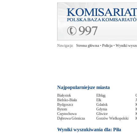
Nawigacja:
Strona główna
•
Policja
•
Wyniki wyszu
Najpopularniejsze miasta
Białystok
Elbląg
Bielsko-Biała
Ełk
J
Bydgoszcz
Gdańsk
Bytom
Gdynia
K
Częstochowa
Gliwice
Dąbrowa Górnicza
Gorzów Wielkopolski
Wyniki wyszukiwania dla: Piła