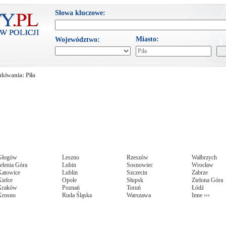
Słowa kluczowe:
Miasto:
Województwo:
kiwania: Piła
Głogów
Leszno
Rzeszów
Wałbrzych
elenia Góra
Lubin
Sosnowiec
Wrocław
Katowice
Lublin
Szczecin
Zabrze
ielce
Opole
Słupsk
Zielona Góra
Kraków
Poznań
Toruń
Łódź
Krosno
Ruda Śląska
Warszawa
Inne ›››