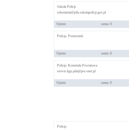
Szkoła Policji
sekretariat@pila.szkolapolicji.gov.pl
Opinie:
suma: 0
Policja. Posterunek
Opinie:
suma: 0
Policja. Komenda Powiatowa
serwis.kpp.pila@pro.onet.pl
Opinie:
suma: 0
Policja