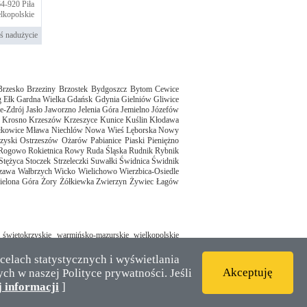
64-920
Piła
lkopolskie
ś nadużycie
Brzesko
Brzeziny
Brzostek
Bydgoszcz
Bytom
Cewice
g
Ełk
Gardna Wielka
Gdańsk
Gdynia
Gielniów
Gliwice
ie-Zdrój
Jasło
Jaworzno
Jelenia Góra
Jemielno
Józefów
Krosno
Krzeszów
Krzeszyce
Kunice
Kuślin
Kłodawa
łkowice
Mława
Niechlów
Nowa Wieś Lęborska
Nowy
zyski
Ostrzeszów
Ożarów
Pabianice
Piaski
Pieniężno
Rogowo
Rokietnica
Rowy
Ruda Śląska
Rudnik
Rybnik
Stężyca
Stoczek
Strzeleczki
Suwałki
Świdnica
Świdnik
zawa
Wałbrzych
Wicko
Wielichowo
Wierzbica-Osiedle
ielona Góra
Żory
Żółkiewka
Zwierzyn
Żywiec
Łagów
świętokrzyskie
warmińsko-mazurskie
wielkopolskie
celach statystycznych i wyświetlania
Akceptuję
ch w naszej Polityce prywatności. Jeśli
Kontakt
 informacji
]